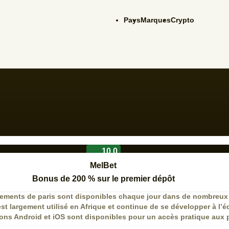
Pays
Marques
Crypto
10.0
MelBet
eurs sites de paris au Bénin 2
Bonus de 200 % sur le premier dépôt
ments de paris sont disponibles chaque jour dans de nombreux 
t largement utilisé en Afrique et continue de se développer à l’é
ions Android et iOS sont disponibles pour un accès pratique aux 