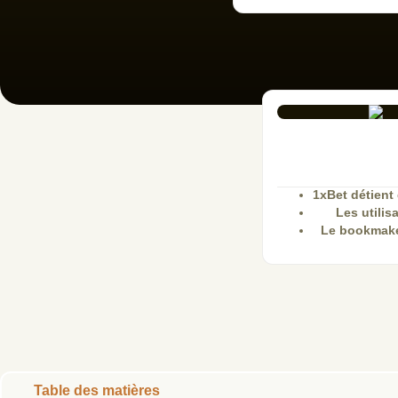
1xBet détient
Les utili
Le bookmaker 
Table des matières