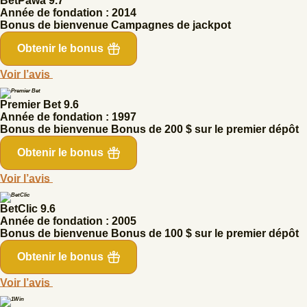
BetPawa
9.7
Hockey sur glace
Football
Année de fondation : 2014
Handball
Basket-ball
Bonus de bienvenue
Campagnes de jackpot
Baseball
Méthodes de paiement
Cricket
Obtenir le bonus
Esports
Handball
Voir l’avis
Hockey sur glace
Types de sports
Tennis de table
Premier Bet
9.6
Tennis
Football
Année de fondation : 1997
Basket-ball
Bonus de bienvenue
Bonus de 200 $ sur le premier dépôt
Méthodes de paiement
Baseball
Cricket
Obtenir le bonus
Esports
Tennis
Voir l’avis
Tennis de table
Types de sports
Hockey sur glace
BetClic
9.6
Handball
Football
Année de fondation : 2005
Basket-ball
Bonus de bienvenue
Bonus de 100 $ sur le premier dépôt
Méthodes de paiement
Faits
Baseball
Cricket
Obtenir le bonus
Plus de
1 000
événements de paris sont disponibles 
Tennis
Le bookmaker est largement utilisé en Afrique et cont
Tennis de table
Voir l’avis
Des applications Android et iOS sont disponibles pou
Hockey sur glace
Types de sports
Handball