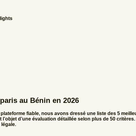
lights
000 événements par jour
ux paris en direct, aux sports virtuels et à l’esport
ant de plus de 100 fournisseurs de logiciels
 paris au Bénin en 2026
plateforme fiable, nous avons dressé une liste des 5 meilleur
 8048/JAZ2020-048)
 l’objet d’une évaluation détaillée selon plus de 50 critères
ompris des offres de dépôt et de cashback
légale.
ont disponibles sur certains marchés