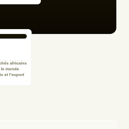
chés africains
s le monde
s et l’esport