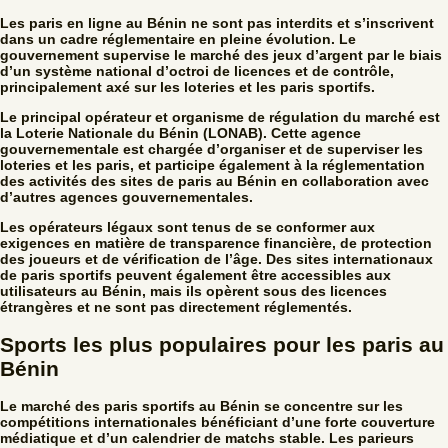
Les paris en ligne au Bénin ne sont pas interdits et s’inscrivent
dans un cadre réglementaire en pleine évolution. Le
gouvernement supervise le marché des jeux d’argent par le biais
d’un système national d’octroi de licences et de contrôle,
principalement axé sur les loteries et les paris sportifs.
Le principal opérateur et organisme de régulation du marché est
la Loterie Nationale du Bénin (LONAB). Cette agence
gouvernementale est chargée d’organiser et de superviser les
loteries et les paris, et participe également à la réglementation
des activités des sites de paris au Bénin en collaboration avec
d’autres agences gouvernementales.
Les opérateurs légaux sont tenus de se conformer aux
exigences en matière de transparence financière, de protection
des joueurs et de vérification de l’âge. Des sites internationaux
de paris sportifs peuvent également être accessibles aux
utilisateurs au Bénin, mais ils opèrent sous des licences
étrangères et ne sont pas directement réglementés.
Sports les plus populaires pour les paris au
Bénin
Le marché des paris sportifs au Bénin se concentre sur les
compétitions internationales bénéficiant d’une forte couverture
médiatique et d’un calendrier de matchs stable. Les parieurs