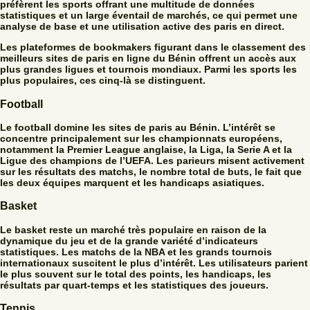
préfèrent les sports offrant une multitude de données
statistiques et un large éventail de marchés, ce qui permet une
analyse de base et une utilisation active des paris en direct.
Les plateformes de bookmakers figurant dans le classement des
meilleurs sites de paris en ligne du Bénin offrent un accès aux
plus grandes ligues et tournois mondiaux. Parmi les sports les
plus populaires, ces cinq-là se distinguent.
Football
Le football domine les sites de paris au Bénin. L’intérêt se
concentre principalement sur les championnats européens,
notamment la Premier League anglaise, la Liga, la Serie A et la
Ligue des champions de l’UEFA. Les parieurs misent activement
sur les résultats des matchs, le nombre total de buts, le fait que
les deux équipes marquent et les handicaps asiatiques.
Basket
Le basket reste un marché très populaire en raison de la
dynamique du jeu et de la grande variété d’indicateurs
statistiques. Les matchs de la NBA et les grands tournois
internationaux suscitent le plus d’intérêt. Les utilisateurs parient
le plus souvent sur le total des points, les handicaps, les
résultats par quart-temps et les statistiques des joueurs.
Tennis