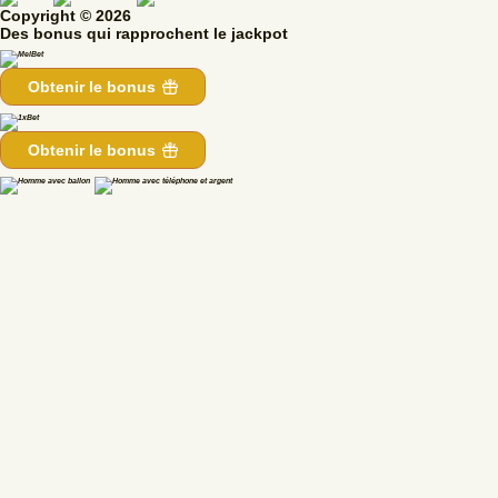
Copyright © 2026
Des bonus qui rapprochent le jackpot
Obtenir le bonus
Obtenir le bonus