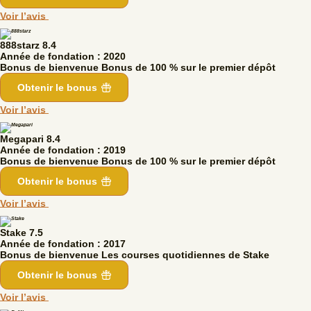
Esports
Tennis
Voir l’avis
Handball
Types de sports
Tennis de table
888starz
Hockey sur glace
8.4
Football
Année de fondation : 2020
Basket-ball
Méthodes de paiement
Bonus de bienvenue
Bonus de 100 % sur le premier dépôt
Tennis
Hockey sur glace
Obtenir le bonus
Baseball
Cricket
Voir l’avis
Types de sports
Méthodes de paiement
Megapari
8.4
Football
Année de fondation : 2019
Basket-ball
Bonus de bienvenue
Bonus de 100 % sur le premier dépôt
Baseball
Faits
Cricket
Faits
Obtenir le bonus
Tennis
Le bookmaker est particulièrement solide sur les marchés
Hockey sur glace
La plateforme est axée sur les marchés africains et permet
Voir l’avis
réglementés européens et francophones
Faits
Handball
l’inscription depuis plusieurs pays d’Afrique
Types de sports
Le dépôt minimum commence à 10 €
Tennis de table
Les utilisateurs Android peuvent installer la plateforme
BetClic propose des applications mobiles dédiées pour
LNB Pari est le bookmaker officiel de la Loterie Nationale
Stake
Esports
7.5
mobile via le fichier AfroPari APK
Football
Android et iOS
du Bénin
Année de fondation : 2017
La plateforme propose aux nouveaux utilisateurs un bonus
Basket-ball
Les paiements sont pris en charge via MTN Mobile Money,
Méthodes de paiement
Bonus de bienvenue
Les courses quotidiennes de Stake
de 300% sur le premier dépôt pour les paris sportifs
Baseball
Moov Money et le code USSD *500#
Cricket
L’inscription se fait par téléphone et nécessite une
Obtenir le bonus
Esports
vérification par SMS
Faits
Tennis
Faits
Voir l’avis
Tennis de table
Premier Bet a été fondé en 1997
Types de sports