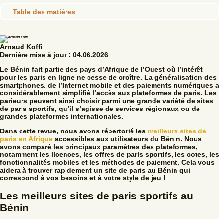
Table des matières
Les meilleurs sites de paris sportifs au Bénin
Arnaud Koffi
Brèves critiques des meilleurs sites de paris au
Dernière mise à jour :
04.06.2026
Bénin en 2026
Le Bénin fait partie des pays d’Afrique de l’Ouest où l’intérêt
Avis sur le bookmaker 1xbet Bénin
pour les paris en ligne ne cesse de croître. La généralisation des
smartphones, de l’Internet mobile et des paiements numériques a
Avis sur le bookmaker MelBet Bénin
considérablement simplifié l’accès aux plateformes de paris. Les
parieurs peuvent ainsi choisir parmi une grande variété de sites
Avis sur le bookmaker BetPawa
de paris sportifs, qu’il s’agisse de services régionaux ou de
grandes plateformes internationales.
Avis sur le bookmaker LNB Pari
Dans cette revue, nous avons répertorié les
meilleurs sites de
paris en Afrique
accessibles aux utilisateurs du Bénin. Nous
Avis sur le bookmaker Premier Bet
avons comparé les principaux paramètres des plateformes,
notamment les licences, les offres de paris sportifs, les cotes, les
Les paris en ligne sont-ils légaux au Bénin ?
fonctionnalités mobiles et les méthodes de paiement. Cela vous
aidera à trouver rapidement un site de paris au Bénin qui
Sports les plus populaires pour les paris au Bénin
correspond à vos besoins et à votre style de jeu !
Football
Les meilleurs sites de paris sportifs au
Basket
Bénin