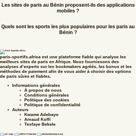
donc la peine de comparer plusieurs options de la liste des
pays abrite l’opérateur de jeux d’argent public Loterie Nationale
Les sites de paris au Bénin proposent-ils des applications
meilleurs sites de paris au Bénin avant de s’inscrire.
du Bénin (LONAB). Cependant, les utilisateurs peuvent
mobiles ?
également accéder à des plateformes en ligne internationales.
Oui. Les plateformes modernes sont axées sur le mobile.
Beaucoup proposent des applications Android dédiées ou des
Quels sont les sports les plus populaires pour les paris au
interfaces mobiles conviviales qui vous permettent de consulter
Bénin ?
les cotes, de placer des paris en direct et de gérer votre solde
sans utiliser d’ordinateur.
Le football reste le sport le plus populaire pour les paris, en
particulier les championnats européens et les tournois de
l’UEFA. Le basket-ball et le tennis suscitent également un intérêt
paris-sportifs.africa est une plateforme fiable qui analyse les
significatif grâce à leurs calendriers de matchs réguliers.
meilleurs sites de paris en Afrique. Nous fournissons des
analyses d’experts sur les bookmakers agréés, les bonus et les
méthodes de paiement afin de vous aider à choisir des options
de paris sûres et fiables.
Informations générales
À propos de nous
Conditions générales
Politique des cookies
Politique de confidentialité
Auteurs
Kwame Adebayo
Arnaud Koffi
Tesfaye Bekele