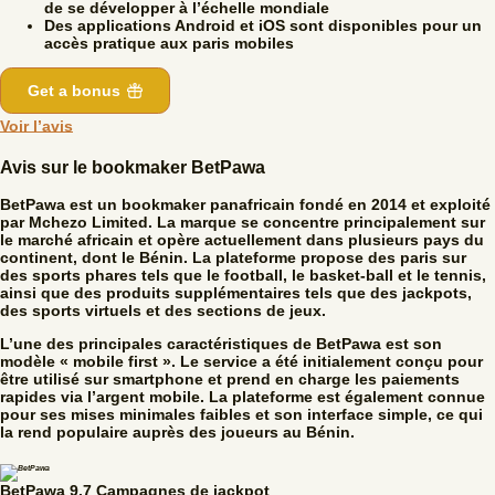
où les paris en ligne sont autorisés
de se développer à l’échelle mondiale
La section casino comprend plus de 20 000 jeux provenant
Des applications Android et iOS sont disponibles pour un
de plus de 140 fournisseurs
accès pratique aux paris mobiles
Les utilisateurs peuvent placer des paris pré-match et en
direct
Get a bonus
Voir l’avis
Avis sur le bookmaker BetPawa
BetPawa est un bookmaker panafricain fondé en 2014 et exploité
par Mchezo Limited. La marque se concentre principalement sur
le marché africain et opère actuellement dans plusieurs pays du
continent, dont le Bénin. La plateforme propose des paris sur
des sports phares tels que le football, le basket-ball et le tennis,
ainsi que des produits supplémentaires tels que des jackpots,
des sports virtuels et des sections de jeux.
L’une des principales caractéristiques de BetPawa est son
modèle « mobile first ». Le service a été initialement conçu pour
être utilisé sur smartphone et prend en charge les paiements
rapides via l’argent mobile. La plateforme est également connue
pour ses mises minimales faibles et son interface simple, ce qui
la rend populaire auprès des joueurs au Bénin.
BetPawa
9.7
Campagnes de jackpot