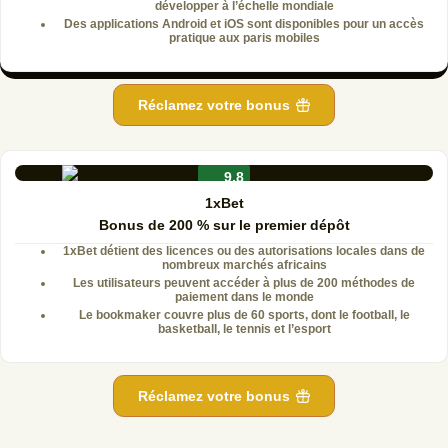
développer à l’échelle mondiale
Des applications Android et iOS sont disponibles pour un accès
pratique aux paris mobiles
Réclamez votre bonus
9.8
1xBet
Bonus de 200 % sur le premier dépôt
1xBet détient des licences ou des autorisations locales dans de
nombreux marchés africains
Les utilisateurs peuvent accéder à plus de 200 méthodes de
paiement dans le monde
Le bookmaker couvre plus de 60 sports, dont le football, le
basketball, le tennis et l’esport
Réclamez votre bonus