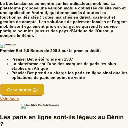
Le bookmaker se concentre sur les utilisateurs mobiles. La
plateforme propose une version mobile optimisée du site web et
une application Android, qui donne accès à toutes les
fonctionnalités clés : cotes, marchés en direct, cash-out et
gestion de compte. Les solutions de paiement locales et l’argent
mobile sont également pris en charge, ce qui rend le service
pratique pour les joueurs des pays d’Afrique de l’Ouest, y
compris le Bénin.
Premier Bet
9.6
Bonus de 200 $ sur le premier dépôt
Premier Bet a été fondé en 1997
La plateforme est l’une des marques de paris les plus
établies en Afrique
Premier Bet prend en charge les paris en ligne ainsi que les
opérations de paris en point de vente
Get a bonus
Voir l’avis
Les paris en ligne sont-ils légaux au Bénin
?