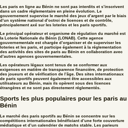
Les paris en ligne au Bénin ne sont pas interdits et s’inscrivent
dans un cadre réglementaire en pleine évolution. Le
gouvernement supervise le marché des jeux d’argent par le biais
d’un système national d’octroi de licences et de contrôle,
principalement axé sur les loteries et les paris sportifs.
Le principal opérateur et organisme de régulation du marché est
la Loterie Nationale du Bénin (LONAB). Cette agence
gouvernementale est chargée d’organiser et de superviser les
loteries et les paris, et participe également à la réglementation
des activités des sites de paris au Bénin en collaboration avec
d’autres agences gouvernementales.
Les opérateurs légaux sont tenus de se conformer aux
exigences en matière de transparence financière, de protection
des joueurs et de vérification de l’âge. Des sites internationaux
de paris sportifs peuvent également être accessibles aux
utilisateurs au Bénin, mais ils opèrent sous des licences
étrangères et ne sont pas directement réglementés.
Sports les plus populaires pour les paris au
Bénin
Le marché des paris sportifs au Bénin se concentre sur les
compétitions internationales bénéficiant d’une forte couverture
médiatique et d’un calendrier de matchs stable. Les parieurs