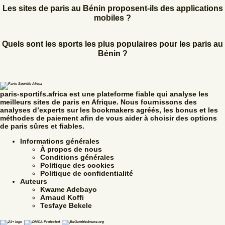
donc la peine de comparer plusieurs options de la liste des
pays abrite l’opérateur de jeux d’argent public Loterie Nationale
Les sites de paris au Bénin proposent-ils des applications
meilleurs sites de paris au Bénin avant de s’inscrire.
du Bénin (LONAB). Cependant, les utilisateurs peuvent
mobiles ?
également accéder à des plateformes en ligne internationales.
Oui. Les plateformes modernes sont axées sur le mobile.
Beaucoup proposent des applications Android dédiées ou des
Quels sont les sports les plus populaires pour les paris au
interfaces mobiles conviviales qui vous permettent de consulter
Bénin ?
les cotes, de placer des paris en direct et de gérer votre solde
sans utiliser d’ordinateur.
Le football reste le sport le plus populaire pour les paris, en
particulier les championnats européens et les tournois de
l’UEFA. Le basket-ball et le tennis suscitent également un intérêt
paris-sportifs.africa est une plateforme fiable qui analyse les
significatif grâce à leurs calendriers de matchs réguliers.
meilleurs sites de paris en Afrique. Nous fournissons des
analyses d’experts sur les bookmakers agréés, les bonus et les
méthodes de paiement afin de vous aider à choisir des options
de paris sûres et fiables.
Informations générales
À propos de nous
Conditions générales
Politique des cookies
Politique de confidentialité
Auteurs
Kwame Adebayo
Arnaud Koffi
Tesfaye Bekele