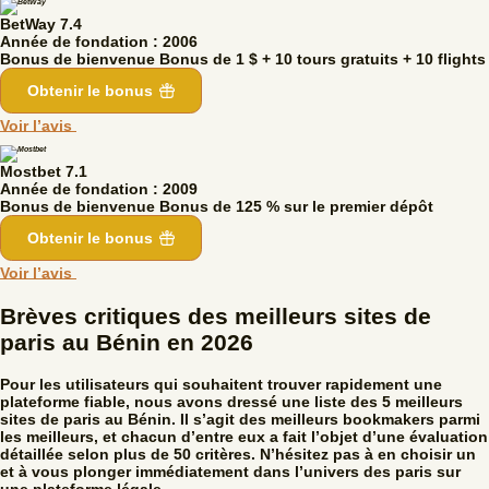
Hockey sur glace
Plus de
1 000
événements de paris sont disponibles
La plateforme est l’une des marques de paris les plus
BetWay
Handball
7.4
chaque jour dans de nombreux sports et marchés
Football
établies en Afrique
Année de fondation : 2006
Le bookmaker est largement utilisé en Afrique et continue
Basket-ball
Premier Bet prend en charge les paris en ligne ainsi que les
Méthodes de paiement
Bonus de bienvenue
Bonus de 1 $ + 10 tours gratuits + 10 flights
de se développer à l’échelle mondiale
Baseball
opérations de paris en point de vente
Des applications Android et iOS sont disponibles pour un
Cricket
Obtenir le bonus
accès pratique aux paris mobiles
Esports
Tennis
Voir l’avis
Hockey sur glace
Types de sports
Handball
Mostbet
7.1
Football
Méthodes de paiement
Année de fondation : 2009
Basket-ball
Bonus de bienvenue
Bonus de 125 % sur le premier dépôt
Esports
Faits
Baseball
Obtenir le bonus
Cricket
1xBet détient des licences ou des autorisations locales
Tennis
Voir l’avis
dans de nombreux marchés africains
Handball
Types de sports
Les utilisateurs peuvent accéder à plus de 200 méthodes
Hockey sur glace
de paiement dans le monde
Brèves critiques des meilleurs sites de
Football
Le bookmaker couvre plus de 60 sports, dont le football, le
Méthodes de paiement
paris au Bénin en 2026
Basket-ball
basketball, le tennis et l’esport
Baseball
Esports
Pour les utilisateurs qui souhaitent trouver rapidement une
Tennis
plateforme fiable, nous avons dressé une liste des 5 meilleurs
sites de paris au Bénin. Il s’agit des meilleurs bookmakers parmi
Méthodes de paiement
les meilleurs, et chacun d’entre eux a fait l’objet d’une évaluation
détaillée selon plus de 50 critères. N’hésitez pas à en choisir un
et à vous plonger immédiatement dans l’univers des paris sur
une plateforme légale.