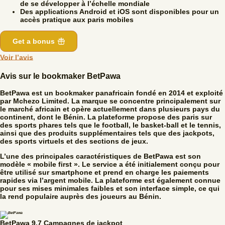
où les paris en ligne sont autorisés
de se développer à l’échelle mondiale
La section casino comprend plus de 20 000 jeux provenant
Des applications Android et iOS sont disponibles pour un
de plus de 140 fournisseurs
accès pratique aux paris mobiles
Les utilisateurs peuvent placer des paris pré-match et en
direct
Get a bonus
Voir l’avis
Avis sur le bookmaker BetPawa
BetPawa est un bookmaker panafricain fondé en 2014 et exploité
par Mchezo Limited. La marque se concentre principalement sur
le marché africain et opère actuellement dans plusieurs pays du
continent, dont le Bénin. La plateforme propose des paris sur
des sports phares tels que le football, le basket-ball et le tennis,
ainsi que des produits supplémentaires tels que des jackpots,
des sports virtuels et des sections de jeux.
L’une des principales caractéristiques de BetPawa est son
modèle « mobile first ». Le service a été initialement conçu pour
être utilisé sur smartphone et prend en charge les paiements
rapides via l’argent mobile. La plateforme est également connue
pour ses mises minimales faibles et son interface simple, ce qui
la rend populaire auprès des joueurs au Bénin.
BetPawa
9.7
Campagnes de jackpot