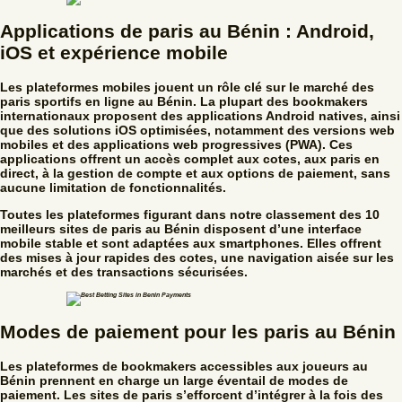
Applications de paris au Bénin : Android,
iOS et expérience mobile
Les plateformes mobiles jouent un rôle clé sur le marché des
paris sportifs en ligne au Bénin. La plupart des bookmakers
internationaux proposent des applications Android natives, ainsi
que des solutions iOS optimisées, notamment des versions web
mobiles et des applications web progressives (PWA). Ces
applications offrent un accès complet aux cotes, aux paris en
direct, à la gestion de compte et aux options de paiement, sans
aucune limitation de fonctionnalités.
Toutes les plateformes figurant dans notre classement des 10
meilleurs sites de paris au Bénin disposent d’une interface
mobile stable et sont adaptées aux smartphones. Elles offrent
des mises à jour rapides des cotes, une navigation aisée sur les
marchés et des transactions sécurisées.
Modes de paiement pour les paris au Bénin
Les plateformes de bookmakers accessibles aux joueurs au
Bénin prennent en charge un large éventail de modes de
paiement. Les sites de paris s’efforcent d’intégrer à la fois des