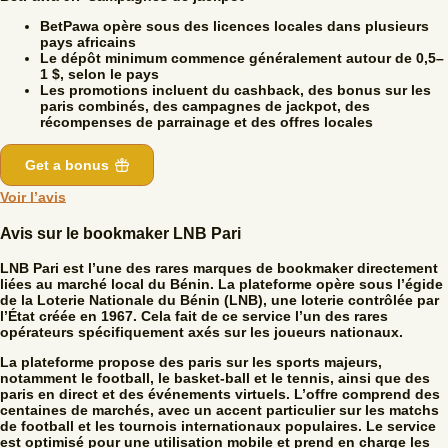
BetPawa opère sous des licences locales dans plusieurs
pays africains
Le dépôt minimum commence généralement autour de 0,5–
1 $, selon le pays
Les promotions incluent du cashback, des bonus sur les
paris combinés, des campagnes de jackpot, des
récompenses de parrainage et des offres locales
Get a bonus
Voir l’avis
Avis sur le bookmaker LNB Pari
LNB Pari est l’une des rares marques de bookmaker directement
liées au marché local du Bénin. La plateforme opère sous l’égide
de la Loterie Nationale du Bénin (LNB), une loterie contrôlée par
l’État créée en 1967. Cela fait de ce service l’un des rares
opérateurs spécifiquement axés sur les joueurs nationaux.
La plateforme propose des paris sur les sports majeurs,
notamment le football, le basket-ball et le tennis, ainsi que des
paris en direct et des événements virtuels. L’offre comprend des
centaines de marchés, avec un accent particulier sur les matchs
de football et les tournois internationaux populaires. Le service
est optimisé pour une utilisation mobile et prend en charge les