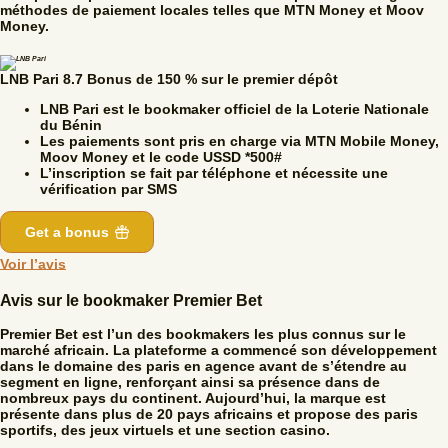
méthodes de paiement locales telles que MTN Money et Moov
Money.
LNB Pari
8.7
Bonus de 150 % sur le premier dépôt
LNB Pari est le bookmaker officiel de la Loterie Nationale
du Bénin
Les paiements sont pris en charge via MTN Mobile Money,
Moov Money et le code USSD *500#
L’inscription se fait par téléphone et nécessite une
vérification par SMS
Get a bonus
Voir l’avis
Avis sur le bookmaker Premier Bet
Premier Bet est l’un des bookmakers les plus connus sur le
marché africain. La plateforme a commencé son développement
dans le domaine des paris en agence avant de s’étendre au
segment en ligne, renforçant ainsi sa présence dans de
nombreux pays du continent. Aujourd’hui, la marque est
présente dans plus de 20 pays africains et propose des paris
sportifs, des jeux virtuels et une section casino.