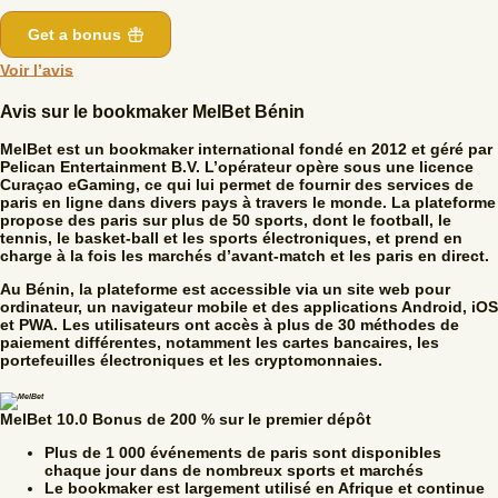
inscrits
Plus de 800 000 paris sont placés chaque jour sur la
Get a bonus
plateforme
Voir l’avis
Faits
Le bookmaker est licencié sous Curaçao eGaming (n°
Avis sur le bookmaker MelBet Bénin
Faits
8048/JAZ2020-048)
La plateforme propose une large gamme de bonus, y
MelBet est un bookmaker international fondé en 2012 et géré par
Le bookmaker couvre plus de 40 sports et plus de 1 000
compris des offres de dépôt et de cashback
Pelican Entertainment B.V. L’opérateur opère sous une licence
événements par jour
Des fonctionnalités comme Cash Out et Bet Builder sont
Curaçao eGaming, ce qui lui permet de fournir des services de
Les utilisateurs peuvent accéder aux paris pré-match, aux
disponibles sur certains marchés
paris en ligne dans divers pays à travers le monde. La plateforme
paris en direct, aux sports virtuels et à l’esport
propose des paris sur plus de 50 sports, dont le football, le
La section casino comprend plus de 5 000 jeux provenant
tennis, le basket-ball et les sports électroniques, et prend en
de plus de 100 fournisseurs de logiciels
charge à la fois les marchés d’avant-match et les paris en direct.
Au Bénin, la plateforme est accessible via un site web pour
ordinateur, un navigateur mobile et des applications Android, iOS
et PWA. Les utilisateurs ont accès à plus de 30 méthodes de
paiement différentes, notamment les cartes bancaires, les
Faits
portefeuilles électroniques et les cryptomonnaies.
Le dépôt minimum commence à l’équivalent d’environ 1 $
en cryptomonnaie
MelBet
10.0
Bonus de 200 % sur le premier dépôt
Stake Casino propose des machines à sous, des jeux de
casino en direct, des jeux de table et des Stake Originals
Plus de
1 000
événements de paris sont disponibles
Faits
La plateforme organise des promotions continues, comme
chaque jour dans de nombreux sports et marchés
des courses quotidiennes, des tirages hebdomadaires et
Megapari est disponible dans de nombreux pays africains
Le bookmaker est largement utilisé en Afrique et continue
des défis VIP